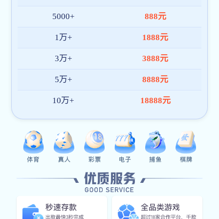
通信加密协议
全站部署TLS协议，保障数据在爱游戏官方网站-爱游戏
(中国)体系中传输过程的完整性与保密性。
行为审计机制
记录关键行为轨迹，搭配日志溯源功能，协助事后安全
验证与应急响应。
实时异常拦截
系统对异常请求进行即时分析处理，防止可疑操作对平
台正常秩序造成干扰。