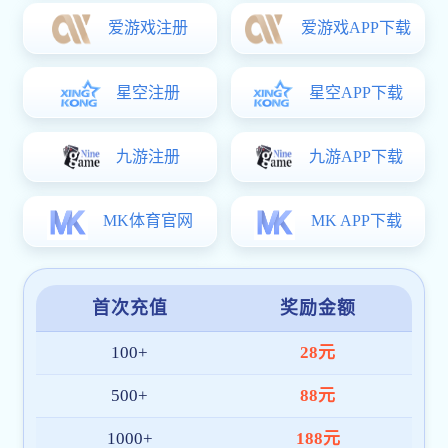
安全流程层级
访问身份控制
采用IP定位、设备识别与权限隔离，为爱游戏全站登陆
平台用户建立第一道防线。